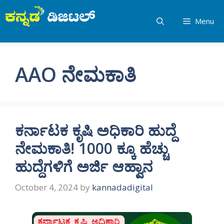
Skip
to
Menu
content
AAO ನೇಮಕಾತಿ
ಕರ್ನಾಟಕ ಕೃಷಿ ಅಧಿಕಾರಿ ಹುದ್ದೆ
ನೇಮಕಾತಿ! 1000 ಕ್ಕೂ ಹೆಚ್ಚು
ಹುದ್ದೆಗಳಿಗೆ ಅರ್ಜಿ ಆಹ್ವಾನ
October 4, 2024
by
kannadadigital