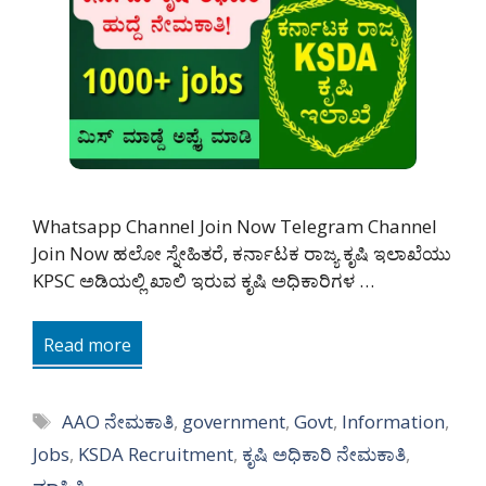
Whatsapp Channel Join Now Telegram Channel
Join Now ಹಲೋ ಸ್ನೇಹಿತರೆ, ಕರ್ನಾಟಕ ರಾಜ್ಯ ಕೃಷಿ ಇಲಾಖೆಯು
KPSC ಅಡಿಯಲ್ಲಿ ಖಾಲಿ ಇರುವ ಕೃಷಿ ಅಧಿಕಾರಿಗಳ …
Read more
Tags
AAO ನೇಮಕಾತಿ
,
government
,
Govt
,
Information
,
Jobs
,
KSDA Recruitment
,
ಕೃಷಿ ಅಧಿಕಾರಿ ನೇಮಕಾತಿ
,