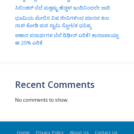
ಸಿಲಿಂಡರ್‌ ಬೆಲೆ ಮತ್ತಷ್ಟು ಹೆಚ್ಚಳ! ಇಂದಿನಿಂದಲೇ ಜಾರಿ
ಭೂಮಿಯ ಮೇಲಿನ ವಿಷ ಜೀವಿಗಳಿಂದ ಮಾನವ ಕುಲ
ನಾಶ! ಕೋಡಿ ಮಠ ಸ್ವಾಮಿ ಸ್ಫೋಟಕ ಭವಿಷ್ಯ
ಆಹಾರ ಪದಾರ್ಥಗಳ ಬೆಲೆ ದಿಢೀರ್‌ ಏರಿಕೆ? ಕಾರಣವಾಯ್ತಾ
ಈ 20% ಏರಿಕೆ
Recent Comments
No comments to show.
Home
Privacy Policy
About Us
Contact Us