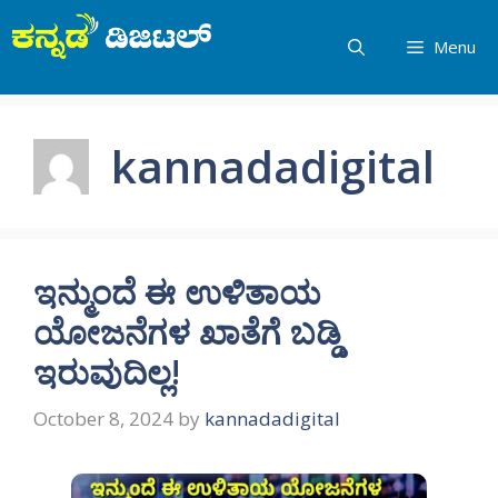
Skip
to
Menu
content
kannadadigital
ಇನ್ಮುಂದೆ ಈ ಉಳಿತಾಯ
ಯೋಜನೆಗಳ ಖಾತೆಗೆ ಬಡ್ಡಿ
ಇರುವುದಿಲ್ಲ!
October 8, 2024
by
kannadadigital