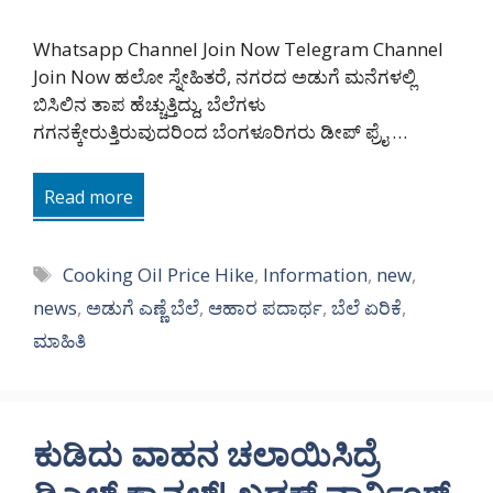
Whatsapp Channel Join Now Telegram Channel
Join Now ಹಲೋ ಸ್ನೇಹಿತರೆ, ನಗರದ ಅಡುಗೆ ಮನೆಗಳಲ್ಲಿ
ಬಿಸಿಲಿನ ತಾಪ ಹೆಚ್ಚುತ್ತಿದ್ದು, ಬೆಲೆಗಳು
ಗಗನಕ್ಕೇರುತ್ತಿರುವುದರಿಂದ ಬೆಂಗಳೂರಿಗರು ಡೀಪ್ ಫ್ರೈ …
Read more
Tags
Cooking Oil Price Hike
,
Information
,
new
,
news
,
ಅಡುಗೆ ಎಣ್ಣೆ ಬೆಲೆ
,
ಆಹಾರ ಪದಾರ್ಥ
,
ಬೆಲೆ ಏರಿಕೆ
,
ಮಾಹಿತಿ
ಕುಡಿದು ವಾಹನ ಚಲಾಯಿಸಿದ್ರೆ