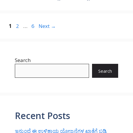
Page
Page
Page
1
2
…
6
Next
→
Search
Search
Recent Posts
ಇನ್ಮುಂದೆ ಈ ಉಳಿತಾಯ ಯೋಜನೆಗಳ ಖಾತೆಗೆ ಬಡ್ಡಿ