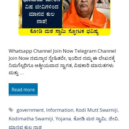
Whatsapp Channel Join Now Telegram Channel
Join Now ನಮಸ್ಕಾರ ಸ್ನೇಹಿತರೇ, ಇಂದಿನ ನಮ್ಮ ಈ ಲೇಖನಕ್ಕೆ
ನಿಮಗೆಲ್ಲರಿಗೂ ಆತ್ಮೀಯವಾದ ಸ್ವಾಗತ, ವಿಷಕಾರಿ ಮಾರುತಗಳು
ಮತ್ತು …
Read more
Tags
government
,
Information
,
Kodi Mutt Swamiji
,
Kodimatha Swamiji
,
Yojana
,
ಕೋಡಿ ಮಠ ಸ್ವಾಮಿ
,
ಜೀವಿ
,
ಮಾನವ ಕುಲ ನಾಶ