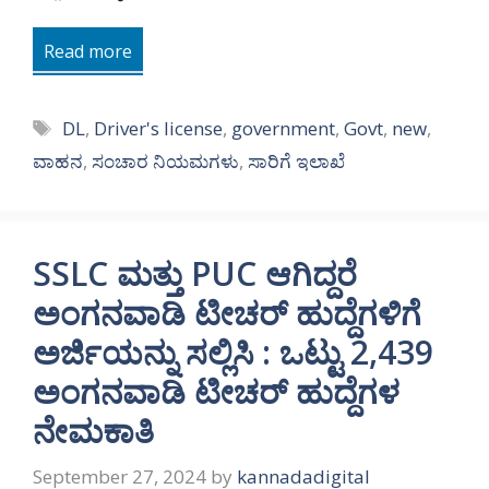
Read more
Tags
DL
,
Driver's license
,
government
,
Govt
,
new
,
ವಾಹನ
,
ಸಂಚಾರ ನಿಯಮಗಳು
,
ಸಾರಿಗೆ ಇಲಾಖೆ
SSLC ಮತ್ತು PUC ಆಗಿದ್ದರೆ
ಅಂಗನವಾಡಿ ಟೀಚರ್ ಹುದ್ದೆಗಳಿಗೆ
ಅರ್ಜಿಯನ್ನು ಸಲ್ಲಿಸಿ : ಒಟ್ಟು 2,439
ಅಂಗನವಾಡಿ ಟೀಚರ್ ಹುದ್ದೆಗಳ
ನೇಮಕಾತಿ
September 27, 2024
by
kannadadigital