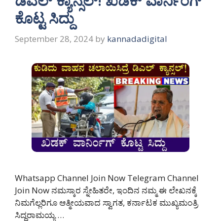
ಡಿಎಲ್ ಕ್ಯಾನ್ಸಲ್! ಖಡಕ್‌ ವಾರ್ನಿಂಗ್‌
ಕೊಟ್ಟ ಸಿದ್ದು
September 28, 2024
by
kannadadigital
Whatsapp Channel Join Now Telegram Channel
Join Now ನಮಸ್ಕಾರ ಸ್ನೇಹಿತರೇ, ಇಂದಿನ ನಮ್ಮ ಈ ಲೇಖನಕ್ಕೆ
ನಿಮಗೆಲ್ಲರಿಗೂ ಆತ್ಮೀಯವಾದ ಸ್ವಾಗತ, ಕರ್ನಾಟಕ ಮುಖ್ಯಮಂತ್ರಿ
ಸಿದ್ದರಾಮಯ್ಯ …