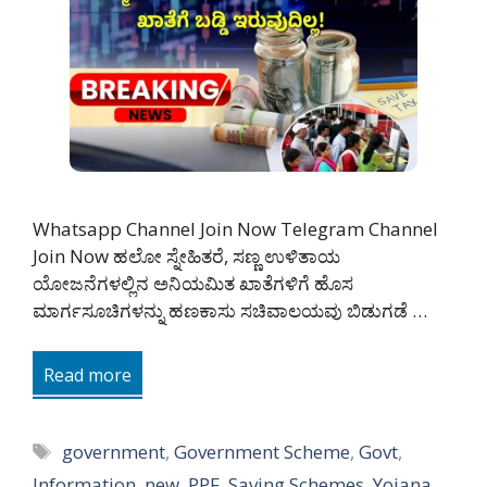
Whatsapp Channel Join Now Telegram Channel
Join Now ಹಲೋ ಸ್ನೇಹಿತರೆ, ಸಣ್ಣ ಉಳಿತಾಯ
ಯೋಜನೆಗಳಲ್ಲಿನ ಅನಿಯಮಿತ ಖಾತೆಗಳಿಗೆ ಹೊಸ
ಮಾರ್ಗಸೂಚಿಗಳನ್ನು ಹಣಕಾಸು ಸಚಿವಾಲಯವು ಬಿಡುಗಡೆ …
Read more
Tags
government
,
Government Scheme
,
Govt
,
Information
,
new
,
PPF
,
Saving Schemes
,
Yojana
,