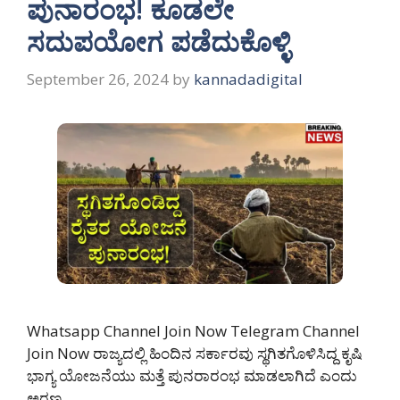
ಪುನಾರಂಭ! ಕೂಡಲೇ
ಸದುಪಯೋಗ ಪಡೆದುಕೊಳ್ಳಿ
September 26, 2024
by
kannadadigital
Whatsapp Channel Join Now Telegram Channel
Join Now ರಾಜ್ಯದಲ್ಲಿ ಹಿಂದಿನ ಸರ್ಕಾರವು ಸ್ಥಗಿತಗೊಳಿಸಿದ್ದ ಕೃಷಿ
ಭಾಗ್ಯ ಯೋಜನೆಯು ಮತ್ತೆ ಪುನರಾರಂಭ ಮಾಡಲಾಗಿದೆ ಎಂದು
ಅರಣ್ಯ …