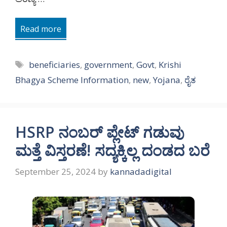
Read more
Tags
beneficiaries
,
government
,
Govt
,
Krishi
Bhagya Scheme Information
,
new
,
Yojana
,
ರೈತ
HSRP ನಂಬರ್ ಪ್ಲೇಟ್ ಗಡುವು
ಮತ್ತೆ ವಿಸ್ತರಣೆ! ಸದ್ಯಕ್ಕಿಲ್ಲ ದಂಡದ ಬರೆ
September 25, 2024
by
kannadadigital