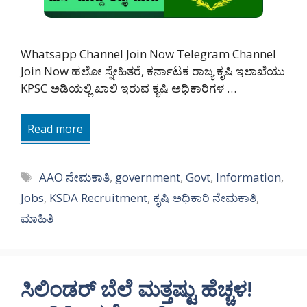
Whatsapp Channel Join Now Telegram Channel
Join Now ಹಲೋ ಸ್ನೇಹಿತರೆ, ಕರ್ನಾಟಕ ರಾಜ್ಯ ಕೃಷಿ ಇಲಾಖೆಯು
KPSC ಅಡಿಯಲ್ಲಿ ಖಾಲಿ ಇರುವ ಕೃಷಿ ಅಧಿಕಾರಿಗಳ …
Read more
Tags
AAO ನೇಮಕಾತಿ
,
government
,
Govt
,
Information
,
Jobs
,
KSDA Recruitment
,
ಕೃಷಿ ಅಧಿಕಾರಿ ನೇಮಕಾತಿ
,
ಮಾಹಿತಿ
ಸಿಲಿಂಡರ್‌ ಬೆಲೆ ಮತ್ತಷ್ಟು ಹೆಚ್ಚಳ!