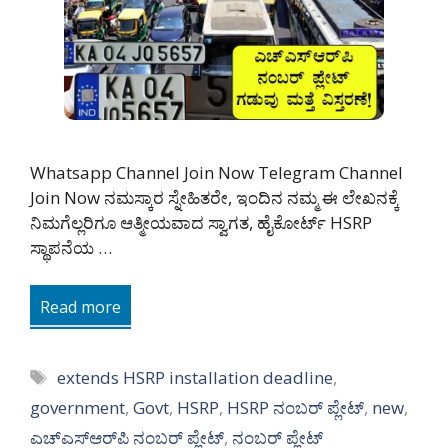
Whatsapp Channel Join Now Telegram Channel
Join Now ನಮಸ್ಕಾರ ಸ್ನೇಹಿತರೇ, ಇಂದಿನ ನಮ್ಮ ಈ ಲೇಖನಕ್ಕೆ
ನಿಮಗೆಲ್ಲರಿಗೂ ಆತ್ಮೀಯವಾದ ಸ್ವಾಗತ, ಹೈಕೋರ್ಟ್ HSRP
ಸ್ಥಾಪನೆಯ …
Read more
Tags
extends HSRP installation deadline
,
government
,
Govt
,
HSRP
,
HSRP ನಂಬರ್ ಪ್ಲೇಟ್
,
new
,
ಎಚ್‌ಎಸ್‌ಆರ್‌ಪಿ ನಂಬರ್ ಪ್ಲೇಟ್‌
,
ನಂಬರ್ ಪ್ಲೇಟ್