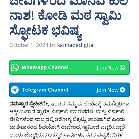
ಜೀವಿಗಳಿಂದ ಮಾನವ ಕುಲ
ನಾಶ! ಕೋಡಿ ಮಠ ಸ್ವಾಮಿ
ಸ್ಫೋಟಕ ಭವಿಷ್ಯ
October 1, 2024
by
kannadadigital
Join Now
Whatsapp Channel
Join Now
Telegram Channel
ನಮಸ್ಕಾರ ಸ್ನೇಹಿತರೇ,
ಇಂದಿನ ನಮ್ಮ ಈ ಲೇಖನಕ್ಕೆ ನಿಮಗೆಲ್ಲರಿಗೂ
ಆತ್ಮೀಯವಾದ ಸ್ವಾಗತ, ವಿಷಕಾರಿ ಮಾರುತಗಳು ಮತ್ತು ವಿಷಕಾರಿ
ಜೀವಿಗಳಿಂದ ರಾಜ್ಯದಲ್ಲಿ ಆರೋಗ್ಯ ಬಿಕ್ಕಟ್ಟು ಉಂಟಾಗಿದೆ ಎಂದು
ಡಾ.ಶಿವಾನಂದ ಶಿವಯೋಗಿ ರಾಜೇಂದ್ರ ಸ್ವಾಮೀಜಿ ಎಚ್ಚರಿಸಿದ್ದಾರೆ.
ಅವರು ಹೆಚ್ಚುತ್ತಿರುವ ಆಕಸ್ಮಿಕ ಸಾವುಗಳು, ನಗರ ವನ್ಯಜೀವಿಗಳ