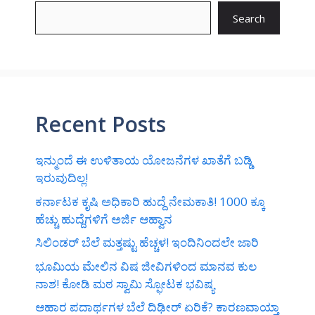
Search
Recent Posts
ಇನ್ಮುಂದೆ ಈ ಉಳಿತಾಯ ಯೋಜನೆಗಳ ಖಾತೆಗೆ ಬಡ್ಡಿ
ಇರುವುದಿಲ್ಲ!
ಕರ್ನಾಟಕ ಕೃಷಿ ಅಧಿಕಾರಿ ಹುದ್ದೆ ನೇಮಕಾತಿ! 1000 ಕ್ಕೂ
ಹೆಚ್ಚು ಹುದ್ದೆಗಳಿಗೆ ಅರ್ಜಿ ಆಹ್ವಾನ
ಸಿಲಿಂಡರ್‌ ಬೆಲೆ ಮತ್ತಷ್ಟು ಹೆಚ್ಚಳ! ಇಂದಿನಿಂದಲೇ ಜಾರಿ
ಭೂಮಿಯ ಮೇಲಿನ ವಿಷ ಜೀವಿಗಳಿಂದ ಮಾನವ ಕುಲ
ನಾಶ! ಕೋಡಿ ಮಠ ಸ್ವಾಮಿ ಸ್ಫೋಟಕ ಭವಿಷ್ಯ
ಆಹಾರ ಪದಾರ್ಥಗಳ ಬೆಲೆ ದಿಢೀರ್‌ ಏರಿಕೆ? ಕಾರಣವಾಯ್ತಾ