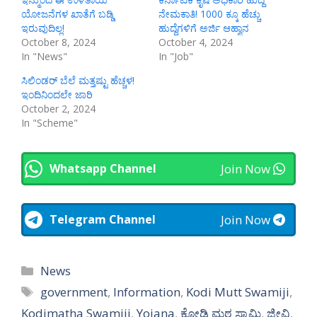
ಯೋಜನೆಗಳ ಖಾತೆಗೆ ಬಡ್ಡಿ
ನೇಮಕಾತಿ! 1000 ಕ್ಕೂ ಹೆಚ್ಚು
ಇರುವುದಿಲ್ಲ!
ಹುದ್ದೆಗಳಿಗೆ ಅರ್ಜಿ ಆಹ್ವಾನ
October 8, 2024
October 4, 2024
In "News"
In "Job"
ಸಿಲಿಂಡರ್‌ ಬೆಲೆ ಮತ್ತಷ್ಟು ಹೆಚ್ಚಳ!
ಇಂದಿನಿಂದಲೇ ಜಾರಿ
October 2, 2024
In "Scheme"
Join Now
Whatsapp Channel
Join Now
Telegram Channel
Categories
News
Tags
government
,
Information
,
Kodi Mutt Swamiji
,
Kodimatha Swamiji
,
Yojana
,
ಕೋಡಿ ಮಠ ಸ್ವಾಮಿ
,
ಜೀವಿ
,