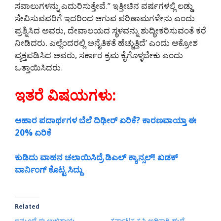
ಸವಾಲುಗಳನ್ನು ಎದುರಿಸುತ್ತೇವೆ.” ಇತ್ತೀಚಿನ ವರ್ಷಗಳಲ್ಲಿ ಲಡ್ಡು
ಸೇವಿಸುವವರಿಗೆ ಇದರಿಂದ ಆಗುವ ಪರಿಣಾಮಗಳೇನು ಎಂದು
ಪ್ರಶ್ನಿಸಿದ ಅವರು, ದೇವಾಲಯದ ಸ್ಥಳವನ್ನು ಶುದ್ಧೀಕರಿಸುವಂತೆ ಕರೆ
ನೀಡಿದರು. ಎಲ್ಲೆಂದರಲ್ಲಿ ಅನೈತಿಕತೆ ಹೆಚ್ಚುತ್ತಿದೆ’ ಎಂದು ಆಕ್ರೋಶ
ವ್ಯಕ್ತಪಡಿಸಿದ ಅವರು, ಸರ್ಕಾರ ಕ್ರಮ ಕೈಗೊಳ್ಳಬೇಕು ಎಂದು
ಒತ್ತಾಯಿಸಿದರು.
ಇತರೆ ವಿಷಯಗಳು:
ಆಹಾರ ಪದಾರ್ಥಗಳ ಬೆಲೆ ದಿಢೀರ್‌ ಏರಿಕೆ? ಕಾರಣವಾಯ್ತಾ ಈ
20% ಏರಿಕೆ
ಕುಡಿದು ವಾಹನ ಚಲಾಯಿಸಿದ್ರೆ ಡಿಎಲ್ ಕ್ಯಾನ್ಸಲ್! ಖಡಕ್‌
ವಾರ್ನಿಂಗ್‌ ಕೊಟ್ಟ ಸಿದ್ದು
Related
ಇನ್ಮುಂದೆ ಈ ಉಳಿತಾಯ
ಕರ್ನಾಟಕ ಕೃಷಿ ಅಧಿಕಾರಿ ಹುದ್ದೆ